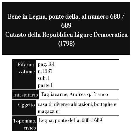
Bene in Legna, ponte della, al numero 688 /
689
Catasto della Repubblica Ligure Democratica
(1798)
pag. 181
Riferim.
n. 1537
volume
sub. 1
parte 1
Tagliacarne, Andrea q. Franco
Intestatario
casa di diverse abitazioni, botteghe e
Oggetto
magazzini
Legna, ponte della, 688 / 689
Toponimo,
civico