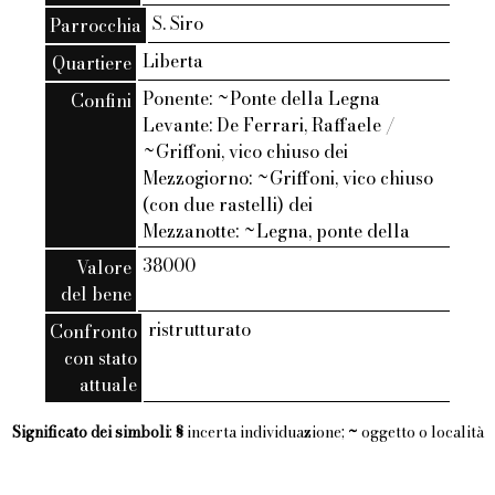
S. Siro
Parrocchia
Liberta
Quartiere
Ponente: ~Ponte della Legna
Confini
Levante: De Ferrari, Raffaele /
~Griffoni, vico chiuso dei
Mezzogiorno: ~Griffoni, vico chiuso
(con due rastelli) dei
Mezzanotte: ~Legna, ponte della
38000
Valore
del bene
ristrutturato
Confronto
con stato
attuale
Significato dei simboli
:
§
incerta individuazione;
~
oggetto o località