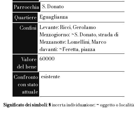
S. Donato
Parrocchia
Eguaglianza
Quartiere
Levante: Ricci, Gerolamo
Confini
Mezzogiorno: ~S. Donato, strada di
Mezzanotte: Lomellini, Marco
davanti: ~Feretta, piazza
60000
Valore
del bene
esistente
Confronto
con stato
attuale
Significato dei simboli
:
§
incerta individuazione;
~
oggetto o località