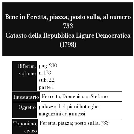
Bene in Feretta, piazza; posto sulla, al numero
733
Catasto della Repubblica Ligure Democratica
(1798)
pag. 210
Riferim.
n. 173
volume
sub. 22
parte 1
Ferretto, Domenico q. Stefano
Intestatario
palazzo di 4 piani botteghe
Oggetto
magazzini ed annessi
Feretta, piazza; posto sulla, 733
Toponimo,
civico