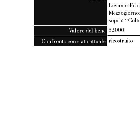
Levante: Fran
Mezzogiorno: 
sopra: ~Colte
52000
Valore del bene
ricostruito
Confronto con stato attuale