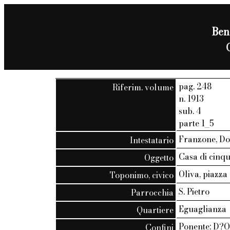
Ben
pag. 248
Riferim. volume
n. 1913
sub. 4
parte 1_5
Franzone, Do
Intestatario
Casa di cinqu
Oggetto
Oliva, piazza
Toponimo, civico
S. Pietro
Parrocchia
Eguaglianza
Quartiere
Ponente: D?O
Confini