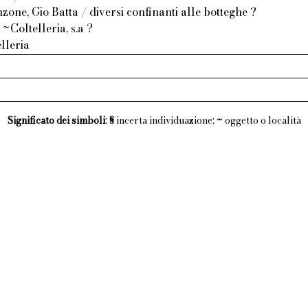
zone, Gio Batta / diversi confinanti alle botteghe ?
~Coltelleria, s.a ?
lleria
Significato dei simboli
:
§
incerta individuazione;
~
oggetto o località