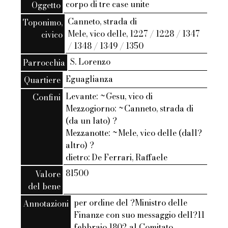
corpo di tre case unite
Oggetto
Canneto, strada di
Toponimo,
Mele, vico delle, 1227 / 1228 / 1347
civico
/ 1348 / 1349 / 1350
S. Lorenzo
Parrocchia
Eguaglianza
Quartiere
Levante: ~Gesu, vico di
Confini
Mezzogiorno: ~Canneto, strada di
(da un lato) ?
Mezzanotte: ~Mele, vico delle (dall?
altro) ?
dietro: De Ferrari, Raffaele
81500
Valore
del bene
per ordine del ?Ministro delle
Annotazioni
Finanze con suo messaggio dell?11
febbraio 1802 al Comitato