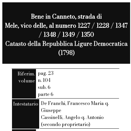
Bene in Canneto, strada di
Mele, vico delle, al numero 1227 / 1228 / 1347
/ 1348 / 1349 / 1350
Catasto della Repubblica Ligure Democratica
(1798)
pag. 23
Riferim.
n. 104
volume
sub. 6
parte 6
De Franchi, Francesco Maria q.
Intestatario
Giuseppe
Cassinelli, Angelo q. Antonio
(secondo proprietario)