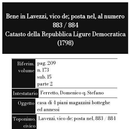
Bene in Lavezzi, vico de; posta nel, al numero
883 / 884
Catasto della Repubblica Ligure Democratica
(1798)
pag. 209
Riferim.
n. 173
volume
sub. 15
parte 2
Ferretto, Domenico q. Stefano
Intestatario
casa di 4 piani magazzini botteghe
Oggetto
ed annessi
Lavezzi, vico de; posta nel, 883 / 884
Toponimo,
civico