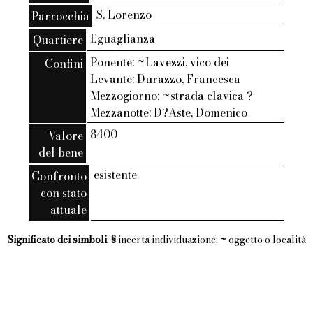
S. Lorenzo
Parrocchia
Eguaglianza
Quartiere
Ponente: ~Lavezzi, vico dei
Confini
Levante: Durazzo, Francesca
Mezzogiorno: ~strada clavica ?
Mezzanotte: D?Aste, Domenico
8400
Valore
del bene
esistente
Confronto
con stato
attuale
Significato dei simboli
:
§
incerta individuazione;
~
oggetto o località