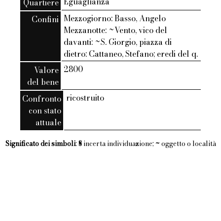
Eguaglianza
Quartiere
Mezzogiorno: Basso, Angelo
Confini
Mezzanotte: ~Vento, vico del
davanti: ~S. Giorgio, piazza di
dietro: Cattaneo, Stefano; eredi del q.
2800
Valore
del bene
ricostruito
Confronto
con stato
attuale
Significato dei simboli
:
§
incerta individuazione;
~
oggetto o località