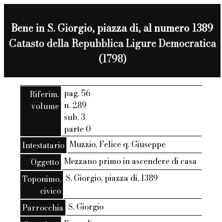
Bene in S. Giorgio, piazza di, al numero 1389
Catasto della Repubblica Ligure Democratica
(1798)
pag. 56
Riferim.
n. 289
volume
sub. 3
parte 0
Muzzio, Felice q. Giuseppe
Intestatario
Mezzano primo in ascendere di casa
Oggetto
S. Giorgio, piazza di, 1389
Toponimo,
civico
S. Giorgio
Parrocchia