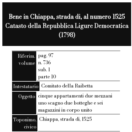
Bene in Chiappa, strada di, al numero 1525
Catasto della Repubblica Ligure Democratica
(1798)
pag. 97
Riferim.
n. 736
volume
sub. 1
parte 10
Comitato della Raibetta
Intestatario
cinque appartamenti due mezzani
Oggetto
uno scagno due botteghe e sei
magazzini in corpo unito
Chiappa, strada di, 1525
Toponimo,
civico