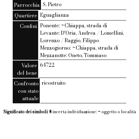
S. Pietro
Parrocchia
Eguaglianza
Quartiere
Ponente: ~Chiappa, strada di
Confini
Levante: D'Oria, Andrea / Lomellini,
Lorenzo / Raggio, Filippo
Mezzogiorno: ~Chiappa, strada di
Mezzanotte: Oneto, Tommaso
64722
Valore
del bene
ricostruito
Confronto
con stato
attuale
Significato dei simboli
:
§
incerta individuazione;
~
oggetto o località