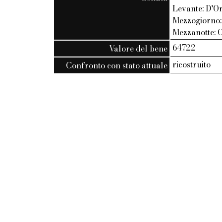
Levante: D'Or
Mezzogiorno:
Mezzanotte: 
64722
Valore del bene
ricostruito
Confronto con stato attuale