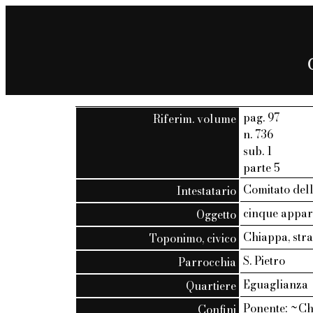
pag. 97
Riferim. volume
n. 736
sub. 1
parte 5
Comitato dell
Intestatario
cinque appar
Oggetto
Chiappa, stra
Toponimo, civico
S. Pietro
Parrocchia
Eguaglianza
Quartiere
Ponente: ~Ch
Confini