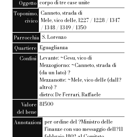
corpo di tre case unite
Oggetto
Canneto, strada di
Toponimo,
Mele, vico delle, 1227 / 1228 / 1347
civico
/ 1348 / 1349 / 1350
S. Lorenzo
Parrocchia
Eguaglianza
Quartiere
Levante: ~Gesu, vico di
Confini
Mezzogiorno: ~Canneto, strada di
(da un lato) ?
Mezzanotte: ~Mele, vico delle (dall?
altro) ?
dietro: De Ferrari, Raffaele
81500
Valore
del bene
per ordine del ?Ministro delle
Annotazioni
Finanze con suo messaggio dell?11
febbraio 1802 al Comitato