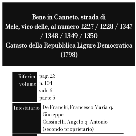
Bene in Canneto, strada di
Mele, vico delle, al numero 1227 / 1228 / 1347
/ 1348 / 1349 / 1350
Catasto della Repubblica Ligure Democratica
(1798)
pag. 23
Riferim.
n. 104
volume
sub. 6
parte 5
De Franchi, Francesco Maria q.
Intestatario
Giuseppe
Cassinelli, Angelo q. Antonio
(secondo proprietario)