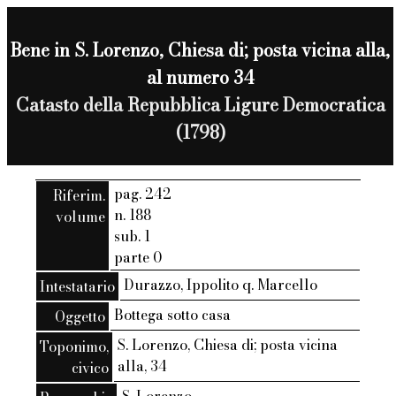
Bene in S. Lorenzo, Chiesa di; posta vicina alla,
al numero 34
Catasto della Repubblica Ligure Democratica
(1798)
pag. 242
Riferim.
n. 188
volume
sub. 1
parte 0
Durazzo, Ippolito q. Marcello
Intestatario
Bottega sotto casa
Oggetto
S. Lorenzo, Chiesa di; posta vicina
Toponimo,
alla, 34
civico