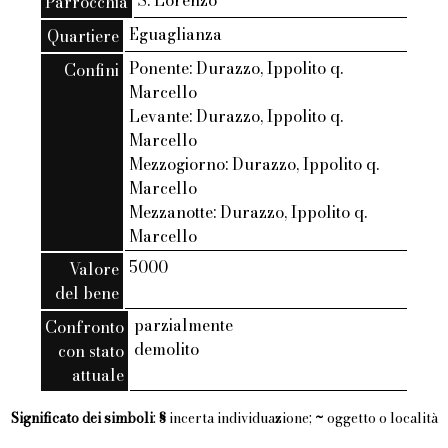
S. Lorenzo
Parrocchia
Eguaglianza
Quartiere
Ponente: Durazzo, Ippolito q.
Confini
Marcello
Levante: Durazzo, Ippolito q.
Marcello
Mezzogiorno: Durazzo, Ippolito q.
Marcello
Mezzanotte: Durazzo, Ippolito q.
Marcello
5000
Valore
del bene
parzialmente
Confronto
demolito
con stato
attuale
Significato dei simboli
:
§
incerta individuazione;
~
oggetto o località