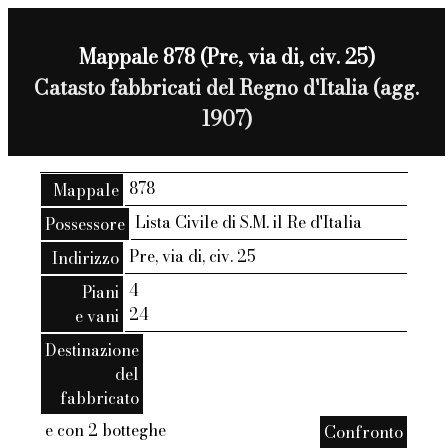
Mappale 878 (Pre, via di, civ. 25)
Catasto fabbricati del Regno d'Italia (agg.
1907)
878
Mappale
Lista Civile di S.M. il Re d'Italia
Possessore
Pre, via di, civ. 25
Indirizzo
4
Piani
24
e vani
Destinazione
del
fabbricato
e con 2 botteghe
Confronto