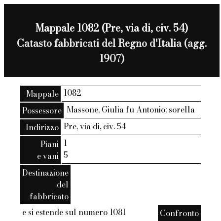
Mappale 1082 (Pre, via di, civ. 54)
Catasto fabbricati del Regno d'Italia (agg.
1907)
1082
Mappale
Massone, Giulia fu Antonio; sorella
Possessore
Pre, via di, civ. 54
Indirizzo
1
Piani
5
e vani
Destinazione
del
fabbricato
e si estende sul numero 1081
Confronto