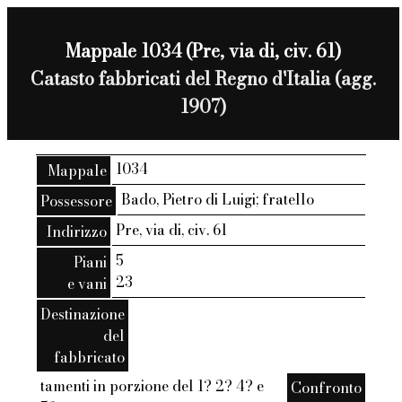
Mappale 1034 (Pre, via di, civ. 61)
Catasto fabbricati del Regno d'Italia (agg.
1907)
1034
Mappale
Bado, Pietro di Luigi; fratello
Possessore
Pre, via di, civ. 61
Indirizzo
5
Piani
23
e vani
Destinazione
del
fabbricato
tamenti in porzione del 1? 2? 4? e
Confronto