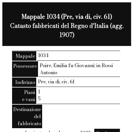
Mappale 1034 (Pre, via di, civ. 61)
Catasto fabbricati del Regno d'Italia (agg.
1907)
1034
Mappale
Poire, Emilia fu Giovanni; in Rossi
Possessore
Antonio
Pre, via di, civ. 61
Indirizzo
1
Piani
5
e vani
Destinazione
del
fabbricato