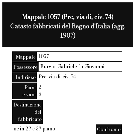
Mappale 1057 (Pre, via di, civ. 74)
Catasto fabbricati del Regno d'Italia (agg.
1907)
1057
Mappale
Burzio, Gabriele fu Giovanni
Possessore
Pre, via di, civ. 74
Indirizzo
2
Piani
5
e vani
Destinazione
del
fabbricato
ne in 2? e 3? piano
Confronto