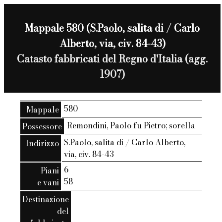
Mappale 580 (S.Paolo, salita di / Carlo
Alberto, via, civ. 84-43)
Catasto fabbricati del Regno d'Italia (agg.
1907)
580
Mappale
Remondini, Paolo fu Pietro; sorella
Possessore
S.Paolo, salita di / Carlo Alberto,
Indirizzo
via, civ. 84-43
6
Piani
58
e vani
Destinazione
del