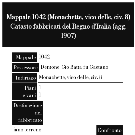
Mappale 1042 (Monachette, vico delle, civ. 8)
Catasto fabbricati del Regno d'Italia (agg.
1907)
1042
Mappale
Dentone, Gio Batta fu Gaetano
Possessore
Monachette, vico delle, civ. 8
Indirizzo
1
Piani
1
e vani
Destinazione
del
fabbricato
iano terreno
Confronto