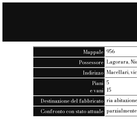
956
Mappale
Lagorara, Ni
Possessore
Macellari, vico
Indirizzo
5
Piani
15
e vani
ria abitazion
Destinazione del fabbricato
parzialmente
Confronto con stato attuale