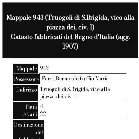
Mappale 943 (Truogoli di S.Brigida, vico alla
piazza dei, civ. 1)
Catasto fabbricati del Regno d'Italia (agg.
1907)
943
Mappale
Ferri, Bernardo fu Gio Maria
Possessore
Truogoli di S.Brigida, vico alla
Indirizzo
piazza dei, civ. 1
4
Piani
22
e vani
Destinazione
del