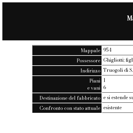
Ma
954
Mappale
Ghigliotti; fi
Possessore
Truogoli di S.
Indirizzo
1
Piani
6
e vani
e si estende 
Destinazione del fabbricato
esistente
Confronto con stato attuale