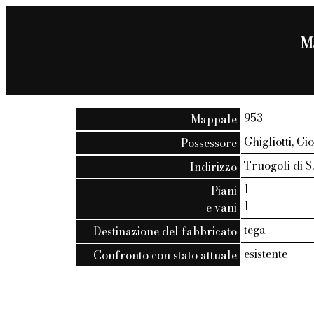
Ma
953
Mappale
Ghigliotti, G
Possessore
Truogoli di S.
Indirizzo
1
Piani
1
e vani
tega
Destinazione del fabbricato
esistente
Confronto con stato attuale