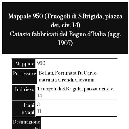
Mappale 950 (Truogoli di S.Brigida, piazza
dei, civ. 14)
Catasto fabbricati del Regno d'Italia (agg.
1907)
950
Mappale
Bellati, Fortunata fu Carlo;
Possessore
maritata Grendi, Giovanni
Truogoli di S.Brigida, piazza dei, civ.
Indirizzo
14
3
Piani
11
e vani
Destinazione
del