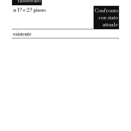
fabbricato
n 1? e 2? piano
Confronto
con stato
attuale
esistente