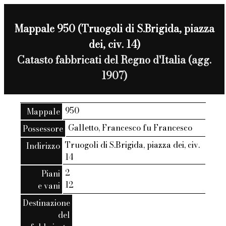
Mappale 950 (Truogoli di S.Brigida, piazza
dei, civ. 14)
Catasto fabbricati del Regno d'Italia (agg.
1907)
950
Mappale
Galletto, Francesco fu Francesco
Possessore
Truogoli di S.Brigida, piazza dei, civ.
Indirizzo
14
2
Piani
12
e vani
Destinazione
del