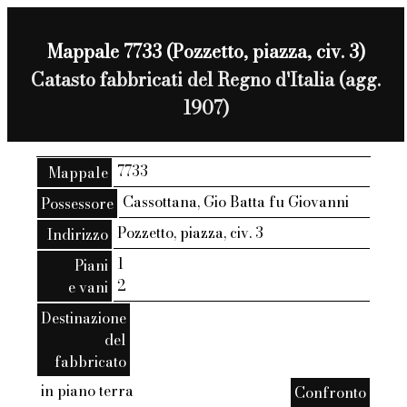
Mappale 7733 (Pozzetto, piazza, civ. 3)
Catasto fabbricati del Regno d'Italia (agg.
1907)
7733
Mappale
Cassottana, Gio Batta fu Giovanni
Possessore
Pozzetto, piazza, civ. 3
Indirizzo
1
Piani
2
e vani
Destinazione
del
fabbricato
in piano terra
Confronto