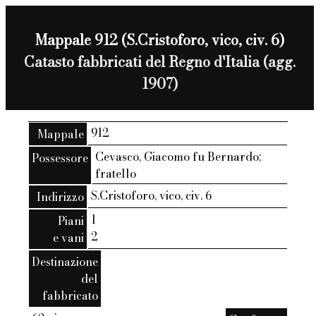
Mappale 912 (S.Cristoforo, vico, civ. 6)
Catasto fabbricati del Regno d'Italia (agg.
1907)
912
Mappale
Cevasco, Giacomo fu Bernardo;
Possessore
fratello
S.Cristoforo, vico, civ. 6
Indirizzo
1
Piani
2
e vani
Destinazione
del
fabbricato