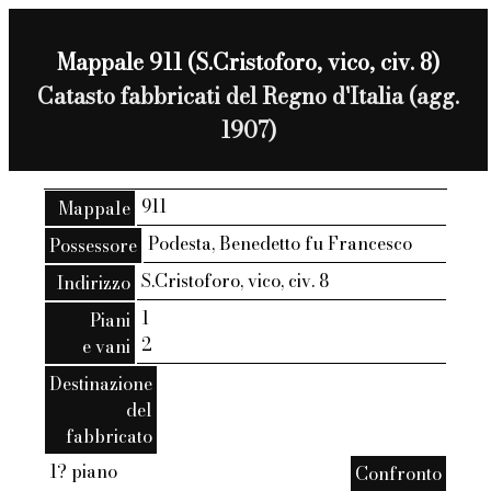
Mappale 911 (S.Cristoforo, vico, civ. 8)
Catasto fabbricati del Regno d'Italia (agg.
1907)
911
Mappale
Podesta, Benedetto fu Francesco
Possessore
S.Cristoforo, vico, civ. 8
Indirizzo
1
Piani
2
e vani
Destinazione
del
fabbricato
1? piano
Confronto