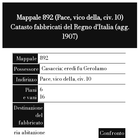
Mappale 892 (Pace, vico della, civ. 10)
Catasto fabbricati del Regno d'Italia (agg.
1907)
892
Mappale
Casaccia; eredi fu Gerolamo
Possessore
Pace, vico della, civ. 10
Indirizzo
6
Piani
16
e vani
Destinazione
del
fabbricato
ria abitazione
Confronto