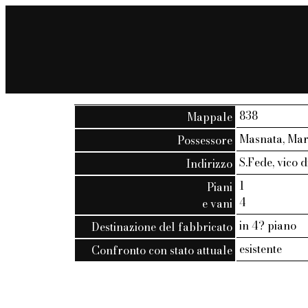
838
Mappale
Masnata, Mar
Possessore
S.Fede, vico di
Indirizzo
1
Piani
4
e vani
in 4? piano
Destinazione del fabbricato
esistente
Confronto con stato attuale