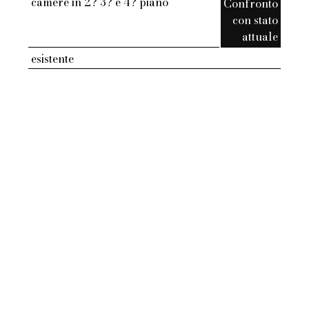
camere in 2? 3? e 4? piano
Confronto
con stato
attuale
esistente