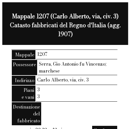
Mappale 1207 (Carlo Alberto, via, civ. 3)
Catasto fabbricati del Regno d'Italia (agg.
1907)
1207
Mappale
Serra, Gio Antonio fu Vincenzo;
Possessore
marchese
Carlo Alberto, via, civ. 3
Indirizzo
3
Piani
3
e vani
Destinazione
del
fabbricato