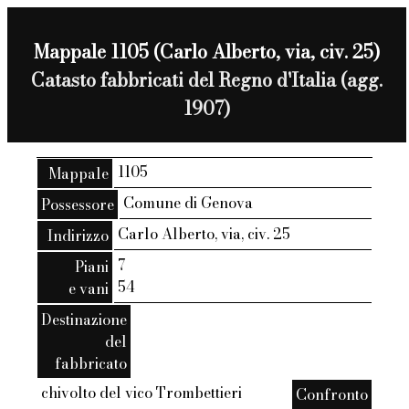
Mappale 1105 (Carlo Alberto, via, civ. 25)
Catasto fabbricati del Regno d'Italia (agg.
1907)
1105
Mappale
Comune di Genova
Possessore
Carlo Alberto, via, civ. 25
Indirizzo
7
Piani
54
e vani
Destinazione
del
fabbricato
chivolto del vico Trombettieri
Confronto