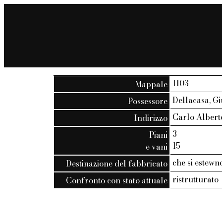
1103
Mappale
Dellacasa, G
Possessore
Carlo Alberto,
Indirizzo
3
Piani
15
e vani
che si estew
Destinazione del fabbricato
ristrutturato
Confronto con stato attuale