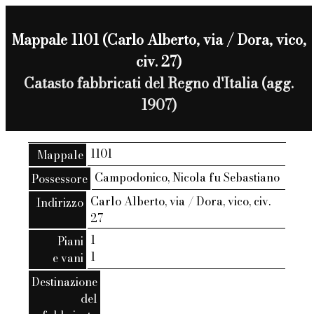
Mappale 1101 (Carlo Alberto, via / Dora, vico,
civ. 27)
Catasto fabbricati del Regno d'Italia (agg.
1907)
1101
Mappale
Campodonico, Nicola fu Sebastiano
Possessore
Carlo Alberto, via / Dora, vico, civ.
Indirizzo
27
1
Piani
1
e vani
Destinazione
del