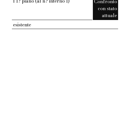
l 1? piano (al n? interno 1)
Confronto
con stato
attuale
esistente