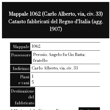
Mappale 1062 (Carlo Alberto, via, civ. 33)
Catasto fabbricati del Regno d'Italia (agg.
1907)
1062
Mappale
Perosio, Angelo fu Gio Batta;
Possessore
fratello
Carlo Alberto, via, civ. 33
Indirizzo
1
Piani
5
e vani
Destinazione
del
fabbricato