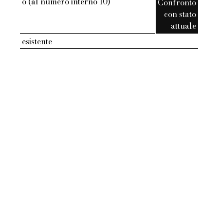
o (al numero interno 10)
Confronto
con stato
attuale
esistente