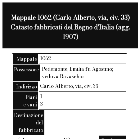
Mappale 1062 (Carlo Alberto, via, civ. 33)
Catasto fabbricati del Regno d'Italia (agg.
1907)
1062
Mappale
Pedemonte, Emilia fu Agostino;
Possessore
vedova Ravaschio
Carlo Alberto, via, civ. 33
Indirizzo
1
Piani
3
e vani
Destinazione
del
fabbricato