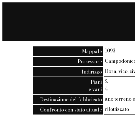
1093
Mappale
Campodonico,
Possessore
Dora, vico, ci
Indirizzo
2
Piani
4
e vani
ano terreno e
Destinazione del fabbricato
rilottizzato
Confronto con stato attuale