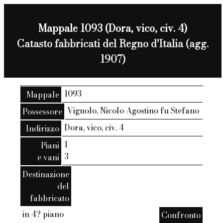
Mappale 1093 (Dora, vico, civ. 4)
Catasto fabbricati del Regno d'Italia (agg.
1907)
1093
Mappale
Vignolo, Nicolo Agostino fu Stefano
Possessore
Dora, vico, civ. 4
Indirizzo
1
Piani
3
e vani
Destinazione
del
fabbricato
in 4? piano
Confronto