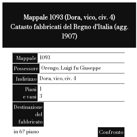
Mappale 1093 (Dora, vico, civ. 4)
Catasto fabbricati del Regno d'Italia (agg.
1907)
1093
Mappale
Orengo, Luigi fu Giuseppe
Possessore
Dora, vico, civ. 4
Indirizzo
1
Piani
3
e vani
Destinazione
del
fabbricato
in 6? piano
Confronto