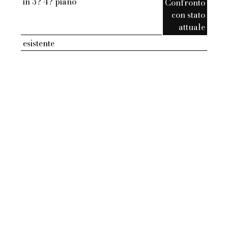
in 3? 4? piano
Confronto
con stato
attuale
esistente