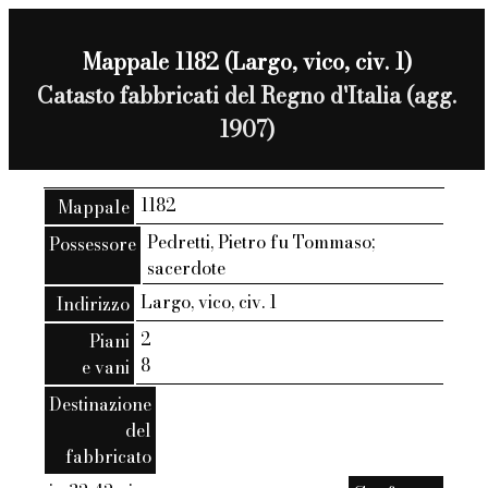
Mappale 1182 (Largo, vico, civ. 1)
Catasto fabbricati del Regno d'Italia (agg.
1907)
1182
Mappale
Pedretti, Pietro fu Tommaso;
Possessore
sacerdote
Largo, vico, civ. 1
Indirizzo
2
Piani
8
e vani
Destinazione
del
fabbricato