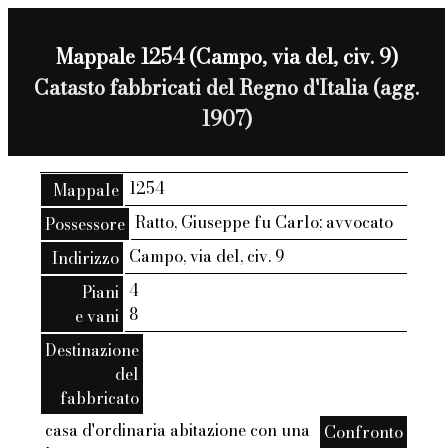
Mappale 1254 (Campo, via del, civ. 9)
Catasto fabbricati del Regno d'Italia (agg.
1907)
1254
Mappale
Ratto, Giuseppe fu Carlo; avvocato
Possessore
Campo, via del, civ. 9
Indirizzo
4
Piani
8
e vani
Destinazione
del
fabbricato
casa d'ordinaria abitazione con una
Confronto