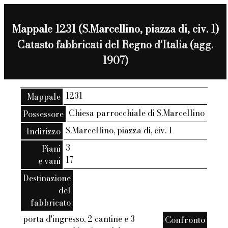
Mappale 1231 (S.Marcellino, piazza di, civ. 1)
Catasto fabbricati del Regno d'Italia (agg.
1907)
1231
Mappale
Chiesa parrocchiale di S.Marcellino
Possessore
S.Marcellino, piazza di, civ. 1
Indirizzo
3
Piani
17
e vani
Destinazione
del
fabbricato
porta d'ingresso, 2 cantine e 3
Confronto