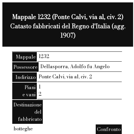
Mappale 1232 (Ponte Calvi, via al, civ. 2)
Catasto fabbricati del Regno d'Italia (agg.
1907)
1232
Mappale
Dellasporra, Adolfo fu Angelo
Possessore
Ponte Calvi, via al, civ. 2
Indirizzo
1
Piani
2
e vani
Destinazione
del
fabbricato
botteghe
Confronto