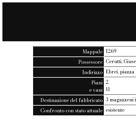
1269
Mappale
Cerutti, Gius
Possessore
Ebrei, piazza 
Indirizzo
2
Piani
11
e vani
3 magazzeni 
Destinazione del fabbricato
esistente
Confronto con stato attuale