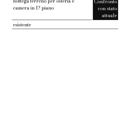
bottega terreno per osteria e
Confronto
camera in 1? piano
con stato
attuale
esistente