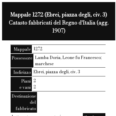
Mappale 1272 (Ebrei, piazza degli, civ. 3)
Catasto fabbricati del Regno d'Italia (agg.
1907)
1272
Mappale
Lamba Doria, Leone fu Francesco;
Possessore
marchese
Ebrei, piazza degli, civ. 3
Indirizzo
2
Piani
2
e vani
Destinazione
del
fabbricato