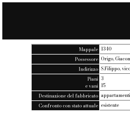
1340
Mappale
Origo, Giaco
Possessore
S.Filippo, vico
Indirizzo
3
Piani
15
e vani
appartamenti
Destinazione del fabbricato
esistente
Confronto con stato attuale