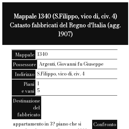
Mappale 1340 (S.Filippo, vico di, civ. 4)
Catasto fabbricati del Regno d'Italia (agg.
1907)
1340
Mappale
Argenti, Giovanni fu Giuseppe
Possessore
S.Filippo, vico di, civ. 4
Indirizzo
1
Piani
5
e vani
Destinazione
del
fabbricato
appartamento in 3? piano che si
Confronto