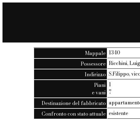
1340
Mappale
Ricchini, Lui
Possessore
S.Filippo, vico
Indirizzo
1
Piani
7
e vani
appartamento
Destinazione del fabbricato
esistente
Confronto con stato attuale