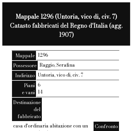
Mappale 1296 (Untoria, vico di, civ. 7)
Catasto fabbricati del Regno d'Italia (agg.
1907)
1296
Mappale
Raggio, Serafina
Possessore
Untoria, vico di, civ. 7
Indirizzo
6
Piani
14
e vani
Destinazione
del
fabbricato
casa d'ordinaria abitazione con un
Confronto