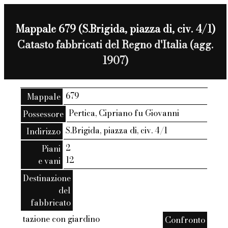
Mappale 679 (S.Brigida, piazza di, civ. 4/1)
Catasto fabbricati del Regno d'Italia (agg.
1907)
679
Mappale
Pertica, Cipriano fu Giovanni
Possessore
S.Brigida, piazza di, civ. 4/1
Indirizzo
2
Piani
12
e vani
Destinazione
del
fabbricato
tazione con giardino
Confronto