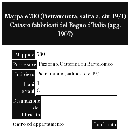
Mappale 780 (Pietraminuta, salita a, civ. 19/1)
Catasto fabbricati del Regno d'Italia (agg.
1907)
780
Mappale
Pizzorno, Catterina fu Bartolomeo
Possessore
Pietraminuta, salita a, civ. 19/1
Indirizzo
1
Piani
8
e vani
Destinazione
del
fabbricato
teatro ed appartamento
Confronto