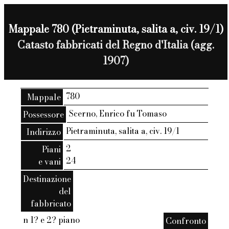
Mappale 780 (Pietraminuta, salita a, civ. 19/1)
Catasto fabbricati del Regno d'Italia (agg.
1907)
780
Mappale
Scerno, Enrico fu Tomaso
Possessore
Pietraminuta, salita a, civ. 19/1
Indirizzo
2
Piani
24
e vani
Destinazione
del
fabbricato
n 1? e 2? piano
Confronto